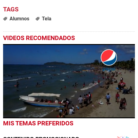
Alumnos
Tela
VIDEOS RECOMENDADOS
0
MIS TEMAS PREFERIDOS
seconds
of
2