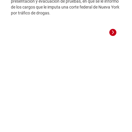
presentación y evacuación de pruebas, en que se le informó
de los cargos que le imputa una corte federal de Nueva York
por tráfico de drogas.
Hécto
prese
de lo
por t