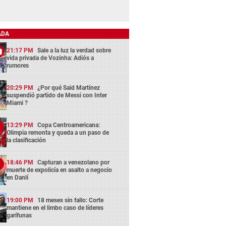
ADA
21:17 PM
Sale a la luz la verdad sobre
vida privada de Vozinha: Adiós a
rumores
20:29 PM
¿Por qué Said Martínez
suspendió partido de Messi con Inter
Miami ?
13:29 PM
Copa Centroamericana:
Olimpia remonta y queda a un paso de
la clasificación
18:46 PM
Capturan a venezolano por
muerte de expolicía en asalto a negocio
en Danlí
19:00 PM
18 meses sin fallo: Corte
mantiene en el limbo caso de líderes
garífunas