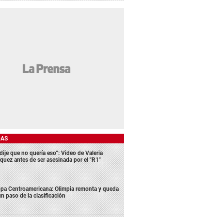
DAS
dije que no quería eso”: Video de Valeria
quez antes de ser asesinada por el "R1"
pa Centroamericana: Olimpia remonta y queda
un paso de la clasificación