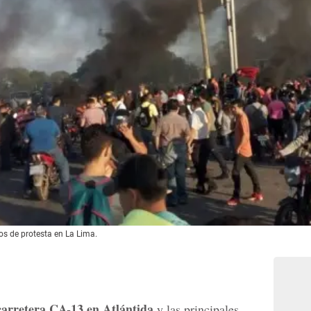
os de protesta en La Lima.
carretera CA-13 en Atlántida
y las principales