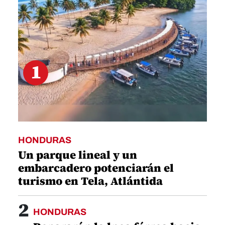
seconds
1
HONDURAS
Un parque lineal y un
embarcadero potenciarán el
turismo en Tela, Atlántida
2
HONDURAS