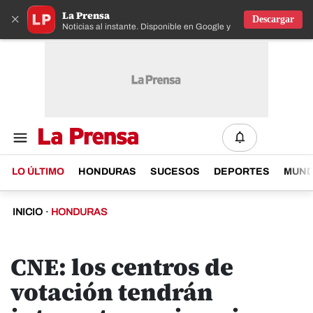
La Prensa
×
Descargar
Noticias al instante. Disponible en Google y IOS
LO ÚLTIMO
HONDURAS
SUCESOS
DEPORTES
MUN
INICIO
·
HONDURAS
CNE: los centros de
votación tendrán