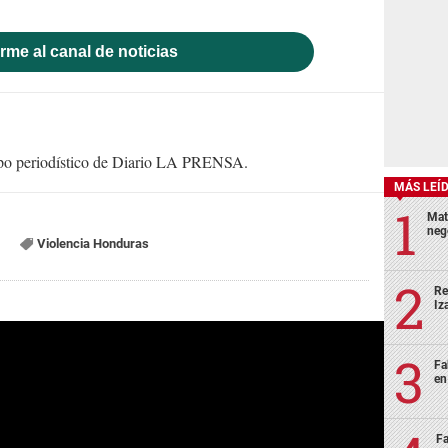
rme al canal de noticias
uipo periodístico de Diario LA PRENSA.
MÁS LEÍ
Mat
neg
Violencia Honduras
Re
Iz
Fa
en
Fa