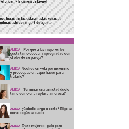
 el origen y la carrera de Lionel
eve horas sin luz estarán estas zonas de
nduras este domingo 9 de agosto
¿Por qué a las mujeres les
AMIGA
gusta tanto quedar impregnadas con
el olor de su pareja?
Noches en vela por insomnio
AMIGA
y preocupación, ¿qué hacer para
tratarlo?
¿Terminar una amistad duele
AMIGA
tanto como una ruptura amorosa?
¿Cabello largo o corto? Elige tu
AMIGA
corte según tu cuello
Entre mujeres: guía para
AMIGA