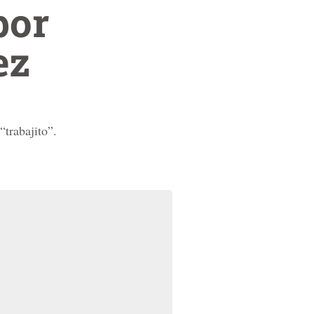
por
ez
“trabajito”.