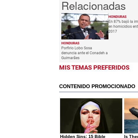
HONDURAS
En 87% bajó la i
en homicidios ent
2017
HONDURAS
Porfirio Lobo Sosa
denuncia ante el Conadeh a
Guimarães
MIS TEMAS PREFERIDOS