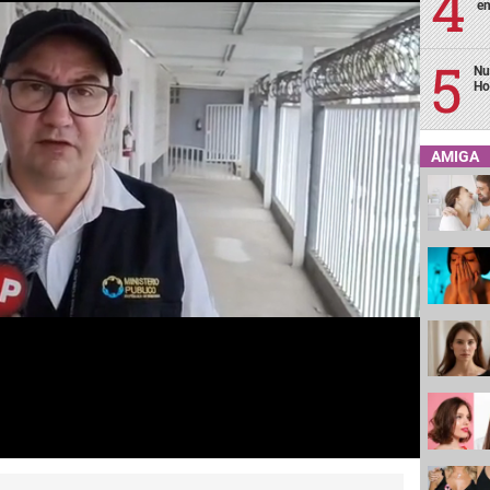
en
Nu
Ho
AMIGA