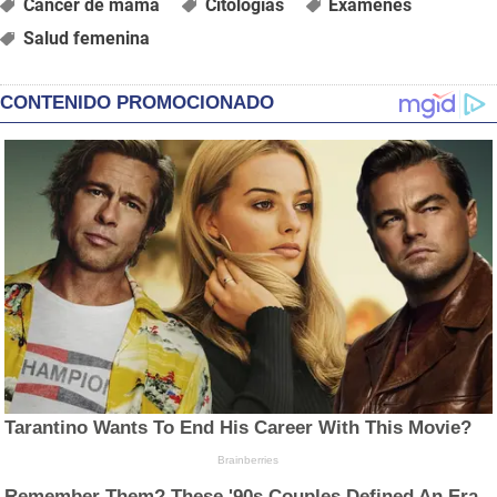
Cáncer de mama
Citologías
Exámenes
Salud femenina
CONTENIDO PROMOCIONADO
Tarantino Wants To End His Career With This Movie?
Brainberries
Remember Them? These '90s Couples Defined An Era