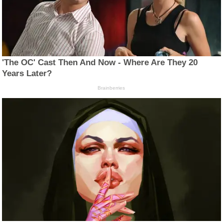
'The OC' Cast Then And Now - Where Are They 20
Years Later?
Brainberries