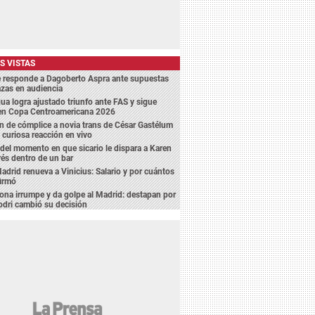
S VISTAS
e responde a Dagoberto Aspra ante supuestas
zas en audiencia
a logra ajustado triunfo ante FAS y sigue
 en Copa Centroamericana 2026
 de cómplice a novia trans de César Gastélum
 curiosa reacción en vivo
del momento en que sicario le dispara a Karen
és dentro de un bar
adrid renueva a Vinicius: Salario y por cuántos
firmó
ona irrumpe y da golpe al Madrid: destapan por
dri cambió su decisión