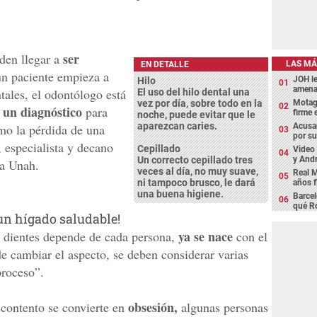
ser
den llegar a
LAS MÁ
EN DETALLE
n paciente empieza a
JOH l
Hilo
amena
tales, el odontólogo está
El uso del hilo dental una
vez por día, sobre todo en la
Motagu
un diagnóstico
e
para
firme
noche, puede evitar que le
aparezcan caries.
omo la pérdida de una
Acusan
por su
, especialista y decano
Cepillado
Video 
Un correcto cepillado tres
y Andr
la Unah.
veces al día, no muy suave,
Real M
ni tampoco brusco, le dará
años 
una buena higiene.
Barcel
qué Ro
un hígado saludable!
ya se nace
os dientes depende de cada persona,
con el
de cambiar el aspecto, se deben considerar varias
proceso”.
obsesión,
contento se convierte en
algunas personas