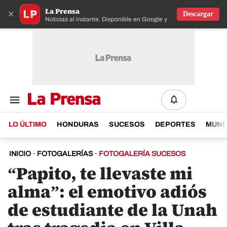
La Prensa
×
Descargar
Noticias al instante. Disponible en Google y IOS
LO ÚLTIMO
HONDURAS
SUCESOS
DEPORTES
MUN
INICIO
·
FOTOGALERÍAS
·
FOTOGALERÍA SUCESOS
“Papito, te llevaste mi
alma”: el emotivo adiós
de estudiante de la Unah