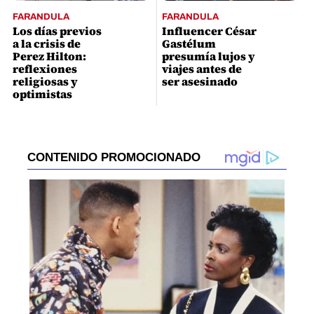
FARANDULA
FARANDULA
Los días previos
Influencer César
a la crisis de
Gastélum
Perez Hilton:
presumía lujos y
reflexiones
viajes antes de
religiosas y
ser asesinado
optimistas