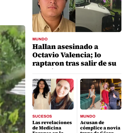
MUNDO
Hallan asesinado a
Octavio Valencia; lo
raptaron tras salir de su
trabajo
SUCESOS
MUNDO
Las revelaciones
Acusan de
de Medicina
cómplice a novia