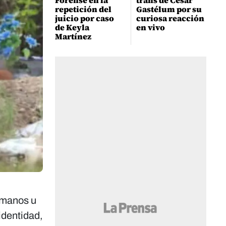
Forense en la
trans de César
repetición del
Gastélum por su
juicio por caso
curiosa reacción
de Keyla
en vivo
Martínez
umanos u
identidad,