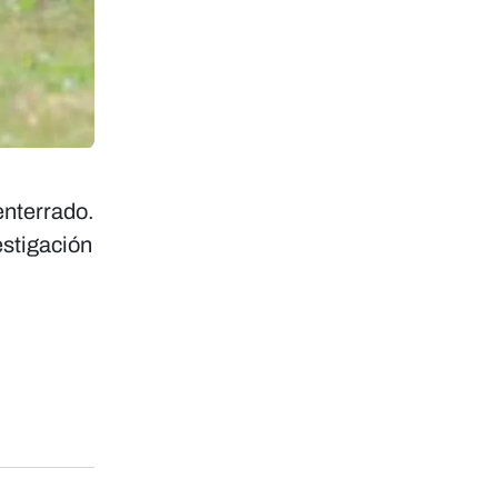
enterrado.
estigación