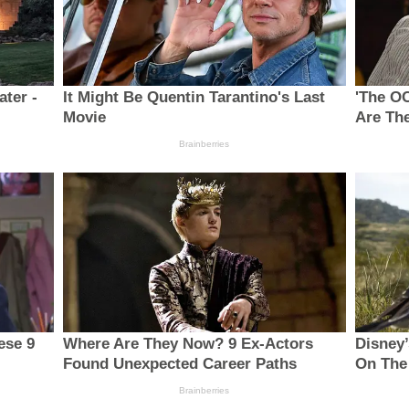
ter -
It Might Be Quentin Tarantino's Last
'The O
Movie
Are The
Brainberries
ese 9
Where Are They Now? 9 Ex-Actors
Disney
Found Unexpected Career Paths
On The
Brainberries