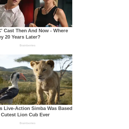
C' Cast Then And Now - Where
y 20 Years Later?
Brainberries
’s Live-Action Simba Was Based
 Cutest Lion Cub Ever
Brainberries