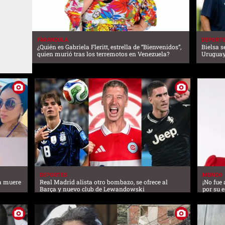
FARANDULA
DEPORT
¿Quién es Gabriela Fleritt, estrella de “Bienvenidos”,
Bielsa s
quien murió tras los terremotos en Venezuela?
Uruguay
DEPORTES
MUNDO
ta muere
Real Madrid alista otro bombazo, se ofrece al
¡No fue
Barça y nuevo club de Lewandowski
por su 