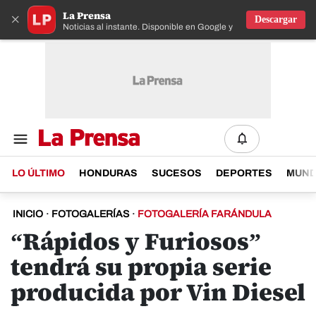
La Prensa
×
Descargar
Noticias al instante. Disponible en Google y IOS
LO ÚLTIMO
HONDURAS
SUCESOS
DEPORTES
MUN
INICIO
·
FOTOGALERÍAS
·
FOTOGALERÍA FARÁNDULA
“Rápidos y Furiosos”
tendrá su propia serie
producida por Vin Diesel