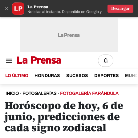
La Prensa
×
Descargar
Noticias al instante. Disponible en Google y IOS
LO ÚLTIMO
HONDURAS
SUCESOS
DEPORTES
MUN
INICIO
·
FOTOGALERÍAS
·
FOTOGALERÍA FARÁNDULA
Horóscopo de hoy, 6 de
junio, predicciones de
cada signo zodiacal