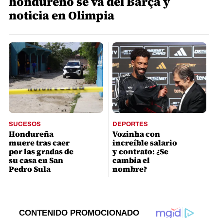
hondureño se va del Barça y
noticia en Olimpia
SUCESOS
DEPORTES
Hondureña
Vozinha con
muere tras caer
increíble salario
por las gradas de
y contrato: ¿Se
su casa en San
cambia el
Pedro Sula
nombre?