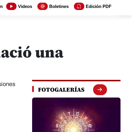
m
Videos
Boletines
Edición PDF
nació una
siones
FOTOGALERÍAS