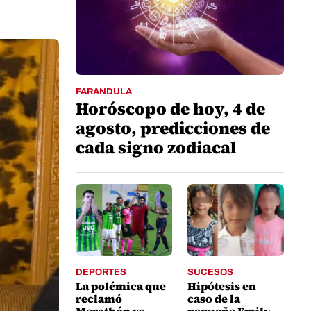
FARANDULA
Horóscopo de hoy, 4 de
agosto, predicciones de
cada signo zodiacal
DEPORTES
SUCESOS
La polémica que
Hipótesis en
reclamó
caso de la