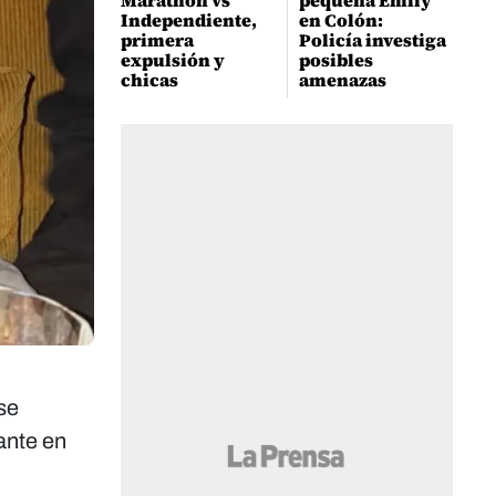
Marathón vs
pequeña Emily
Independiente,
en Colón:
primera
Policía investiga
expulsión y
posibles
chicas
amenazas
se
ante en