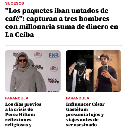
SUCESOS
"Los paquetes iban untados de
café": capturan a tres hombres
con millonaria suma de dinero en
La Ceiba
FARANDULA
FARANDULA
Los días previos
Influencer César
a la crisis de
Gastélum
Perez Hilton:
presumía lujos y
reflexiones
viajes antes de
religiosas y
ser asesinado