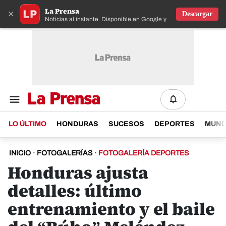
La Prensa
×
Descargar
Noticias al instante. Disponible en Google y IOS
LO ÚLTIMO
HONDURAS
SUCESOS
DEPORTES
MUN
INICIO
·
FOTOGALERÍAS
·
FOTOGALERÍA DEPORTES
Honduras ajusta
detalles: último
entrenamiento y el baile