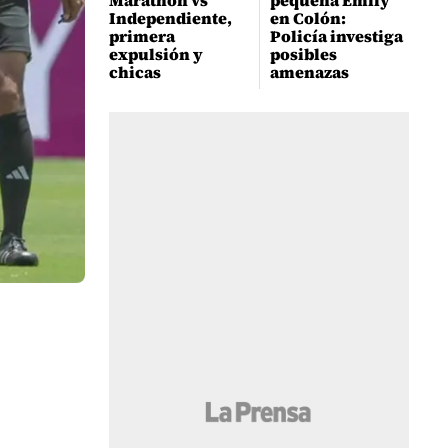
Marathón vs
pequeña Emily
Independiente,
en Colón:
primera
Policía investiga
expulsión y
posibles
chicas
amenazas