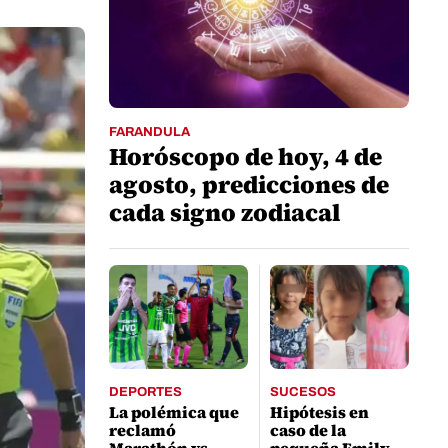
FARANDULA
Horóscopo de hoy, 4 de
agosto, predicciones de
cada signo zodiacal
DEPORTES
SUCESOS
La polémica que
Hipótesis en
reclamó
caso de la