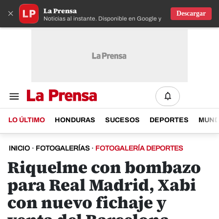
La Prensa
×
Descargar
Noticias al instante. Disponible en Google y IOS
LO ÚLTIMO
HONDURAS
SUCESOS
DEPORTES
MUN
INICIO
·
FOTOGALERÍAS
·
FOTOGALERÍA DEPORTES
Riquelme con bombazo
para Real Madrid, Xabi
con nuevo fichaje y