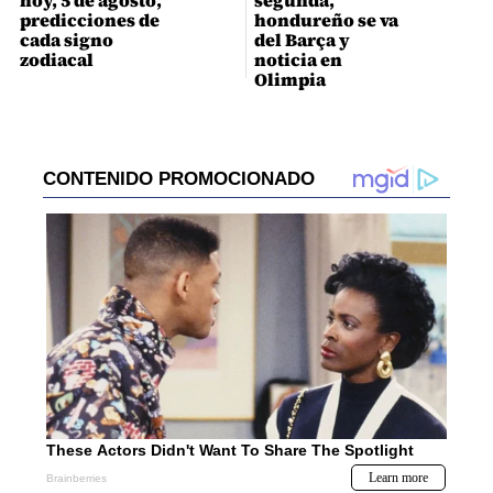
hoy, 5 de agosto,
segunda,
predicciones de
hondureño se va
cada signo
del Barça y
zodiacal
noticia en
Olimpia