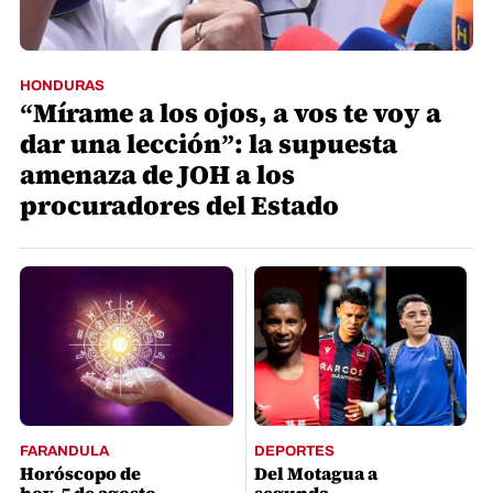
HONDURAS
“Mírame a los ojos, a vos te voy a
dar una lección”: la supuesta
amenaza de JOH a los
procuradores del Estado
FARANDULA
DEPORTES
Horóscopo de
Del Motagua a