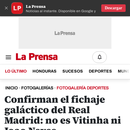
La Prensa
×
Descargar
Noticias al instante. Disponible en Google y IOS
LO ÚLTIMO
HONDURAS
SUCESOS
DEPORTES
MUN
INICIO
·
FOTOGALERÍAS
·
FOTOGALERÍA DEPORTES
Confirman el fichaje
galáctico del Real
Madrid: no es Vitinha ni