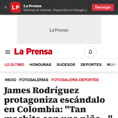
La Prensa
×
Descargar
Noticias al instante. Disponible en Google y IOS
LO ÚLTIMO
HONDURAS
SUCESOS
DEPORTES
MUN
INICIO
·
FOTOGALERÍAS
·
FOTOGALERÍA DEPORTES
James Rodríguez
protagoniza escándalo
en Colombia: "Tan