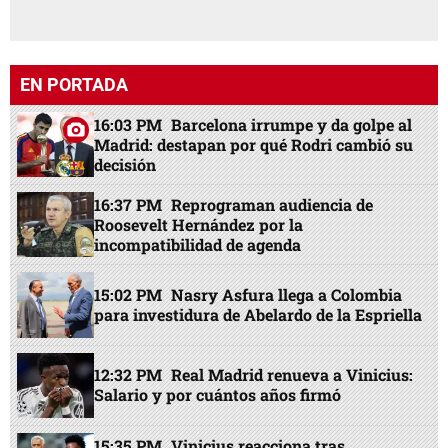
EN PORTADA
16:03 PM
Barcelona irrumpe y da golpe al
Madrid: destapan por qué Rodri cambió su
decisión
16:37 PM
Reprograman audiencia de
Roosevelt Hernández por la
incompatibilidad de agenda
15:02 PM
Nasry Asfura llega a Colombia
para investidura de Abelardo de la Espriella
12:32 PM
Real Madrid renueva a Vinicius:
Salario y por cuántos años firmó
15:35 PM
Vinicius reacciona tras