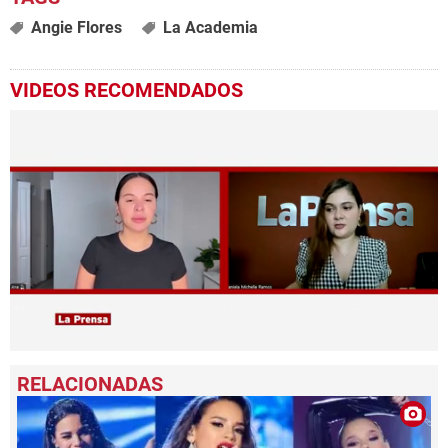
Angie Flores
La Academia
VIDEOS RECOMENDADOS
0
seconds
of
5
minutes,
18