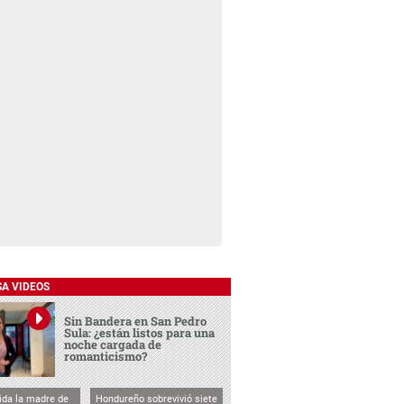
SA VIDEOS
Sin Bandera en San Pedro
Sula: ¿están listos para una
noche cargada de
romanticismo?
vida la madre de
Hondureño sobrevivió siete