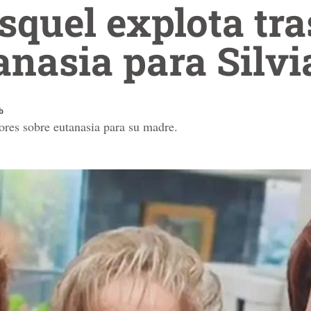
squel explota tr
anasia para Silvi
b
ores sobre eutanasia para su madre.