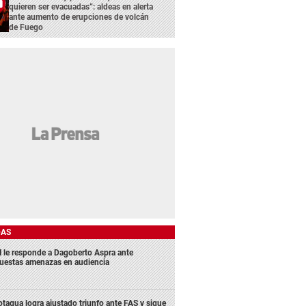
quieren ser evacuadas”: aldeas en alerta
ante aumento de erupciones de volcán
de Fuego
DAS
 le responde a Dagoberto Aspra ante
uestas amenazas en audiencia
tagua logra ajustado triunfo ante FAS y sigue