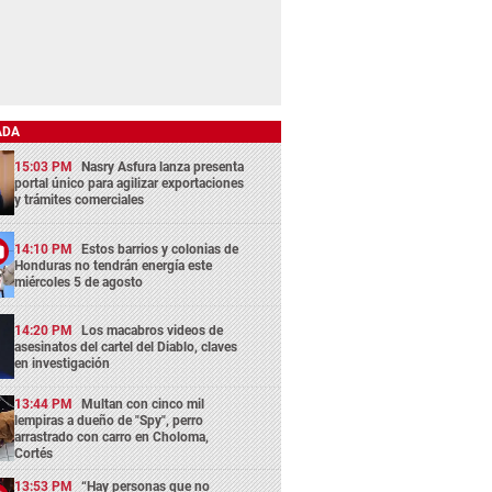
ADA
15:03 PM
Nasry Asfura lanza presenta
portal único para agilizar exportaciones
y trámites comerciales
14:10 PM
Estos barrios y colonias de
Honduras no tendrán energía este
miércoles 5 de agosto
14:20 PM
Los macabros videos de
asesinatos del cartel del Diablo, claves
en investigación
13:44 PM
Multan con cinco mil
lempiras a dueño de "Spy", perro
arrastrado con carro en Choloma,
Cortés
13:53 PM
“Hay personas que no