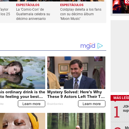
ESPECTÁCULOS
ESPECTÁCULOS
Taylor
La ‘Comic-Con’ de
Coldplay deleita a los fans
 los 25
Guatemala celebra su
con su décimo álbum
décimo aniversario
‘Moon Music’
MÁS LEÍ
JOH
sup
Mo