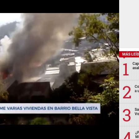
MÁS LEÍ
Cap
asa
Co
a 
Sa
Vo
¿P
Me