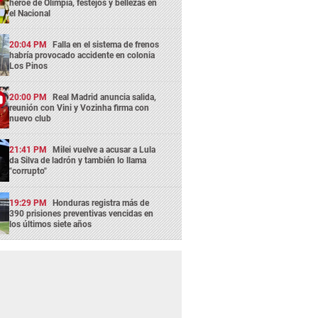
héroe de Olimpia, festejos y bellezas en
el Nacional
20:04 PM
Falla en el sistema de frenos
habría provocado accidente en colonia
Los Pinos
20:00 PM
Real Madrid anuncia salida,
reunión con Vini y Vozinha firma con
nuevo club
21:41 PM
Milei vuelve a acusar a Lula
da Silva de ladrón y también lo llama
"corrupto"
19:29 PM
Honduras registra más de
390 prisiones preventivas vencidas en
los últimos siete años