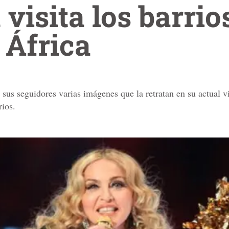
isita los barrio
 África
us seguidores varias imágenes que la retratan en su actual v
rios.