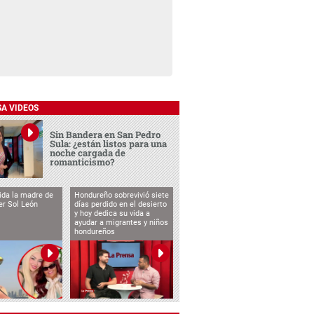
SA VIDEOS
Sin Bandera en San Pedro
Sula: ¿están listos para una
noche cargada de
romanticismo?
vida la madre de
Hondureño sobrevivió siete
cer Sol León
días perdido en el desierto
y hoy dedica su vida a
ayudar a migrantes y niños
hondureños