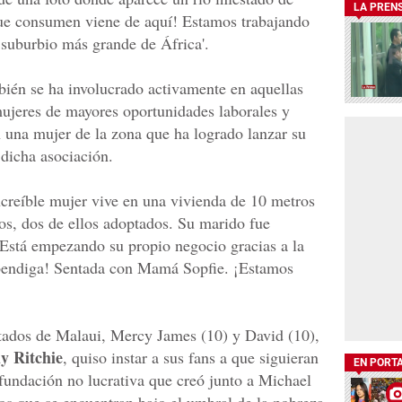
LA PREN
que consumen viene de aquí! Estamos trabajando
 suburbio más grande de África'.
mbién se ha involucrado activamente en aquellas
 mujeres de mayores oportunidades laborales y
n una mujer de la zona que ha logrado lanzar su
 dicha asociación.
creíble mujer vive en una vivienda de 10 metros
os, dos de ellos adoptados. Su marido fue
. Está empezando su propio negocio gracias a la
endiga! Sentada con Mamá Sopfie. ¡Estamos
tados de Malaui, Mercy James (10) y David (10),
y Ritchie
, quiso instar a sus fans a que siguieran
EN PORT
 fundación no lucrativa que creó junto a Michael