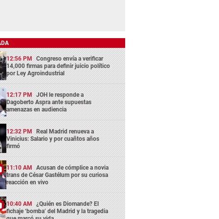
ADA
12:56 PM
Congreso envía a verificar
14,000 firmas para definir juicio político
por Ley Agroindustrial
12:17 PM
JOH le responde a
Dagoberto Aspra ante supuestas
amenazas en audiencia
12:32 PM
Real Madrid renueva a
Vinicius: Salario y por cuañtos años
firmó
11:10 AM
Acusan de cómplice a novia
trans de César Gastélum por su curiosa
reacción en vivo
10:40 AM
¿Quién es Diomande? El
fichaje ‘bomba’ del Madrid y la tragedia
que marcó su vida