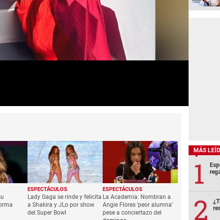
MÁS LEÍ
Esp
rega
ESPECTÁCULOS
ESPECTÁCULOS
su
Lady Gaga se rinde y felicita
La Academia: Nombran a
¿T
forma
a Shakira y JLo por show
Angie Flores 'peor alumna'
re
del Super Bowl
pese a conciertazo del