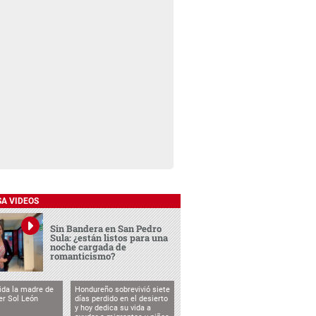
SA VIDEOS
Sin Bandera en San Pedro
Sula: ¿están listos para una
noche cargada de
romanticismo?
vida la madre de
Hondureño sobrevivió siete
cer Sol León
días perdido en el desierto
y hoy dedica su vida a