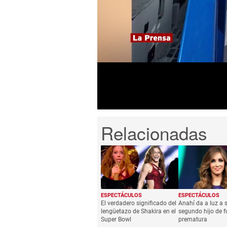
0
seconds
of
1
minute,
19
seconds
Volume
0%
ESPECTÁCULOS
ESPECTÁCULOS
El verdadero significado del
Anahí da a luz a 
lengüetazo de Shakira en el
segundo hijo de 
Super Bowl
prematura