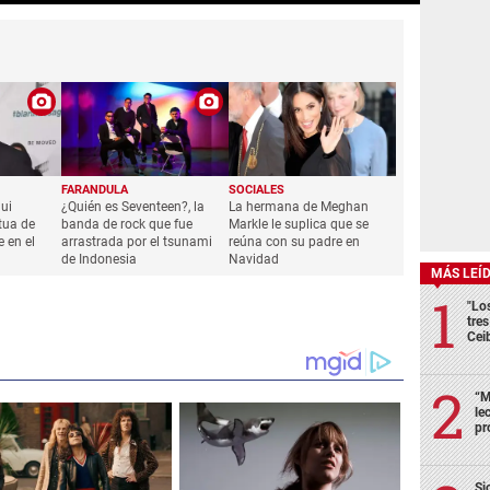
FARANDULA
SOCIALES
ui
¿Quién es Seventeen?, la
La hermana de Meghan
tua de
banda de rock que fue
Markle le suplica que se
 en el
arrastrada por el tsunami
reúna con su padre en
de Indonesia
Navidad
MÁS LEÍ
"Lo
tre
Cei
“M
le
pr
Si