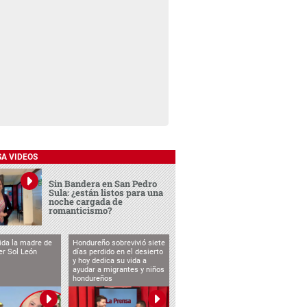
SA VIDEOS
Sin Bandera en San Pedro
Sula: ¿están listos para una
noche cargada de
romanticismo?
vida la madre de
Hondureño sobrevivió siete
cer Sol León
días perdido en el desierto
y hoy dedica su vida a
ayudar a migrantes y niños
hondureños