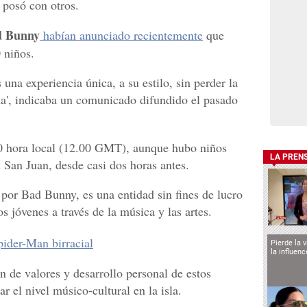
 posó con otros.
d Bunny
habían anunciado recientemente
que
 niños.
una experiencia única, a su estilo, sin perder la
ña', indicaba un comunicado difundido el pasado
0 hora local (12.00 GMT), aunque hubo niños
LA PREN
n San Juan, desde casi dos horas antes.
or Bad Bunny, es una entidad sin fines de lucro
s jóvenes a través de la música y las artes.
ider-Man birracial
Pierde la 
la influen
n de valores y desarrollo personal de estos
r el nivel músico-cultural en la isla.