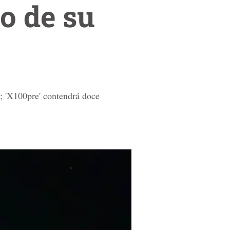
o de su
m; 'X100pre' contendrá doce