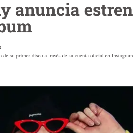
y anuncia estren
lbum
E
 de su primer disco a través de su cuenta oficial en Instagra