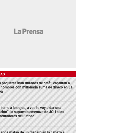
DAS
s paquetes iban untados de café": capturan a
s hombres con millonaria suma de dinero en La
ba
írame a los ojos, a vos te voy a dar una
cción”: la supuesta amenaza de JOH a los
ocuradores del Estado
carios matan de un disparo en la cabeza a