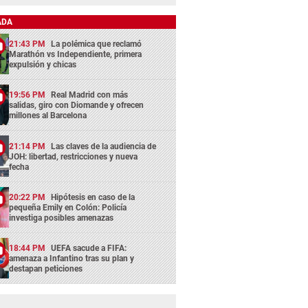
ADA
21:43 PM
La polémica que reclamó
Marathón vs Independiente, primera
expulsión y chicas
19:56 PM
Real Madrid con más
salidas, giro con Diomande y ofrecen
millones al Barcelona
21:14 PM
Las claves de la audiencia de
JOH: libertad, restricciones y nueva
fecha
20:22 PM
Hipótesis en caso de la
pequeña Emily en Colón: Policía
investiga posibles amenazas
18:44 PM
UEFA sacude a FIFA:
amenaza a Infantino tras su plan y
destapan peticiones