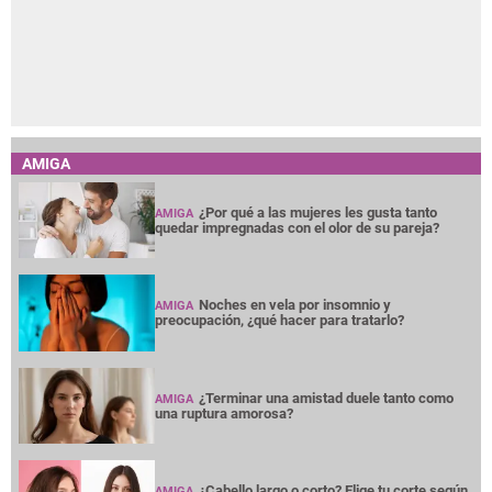
AMIGA
¿Por qué a las mujeres les gusta tanto
AMIGA
quedar impregnadas con el olor de su pareja?
Noches en vela por insomnio y
AMIGA
preocupación, ¿qué hacer para tratarlo?
¿Terminar una amistad duele tanto como
AMIGA
una ruptura amorosa?
¿Cabello largo o corto? Elige tu corte según
AMIGA