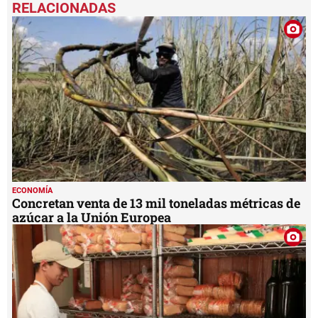
seconds
of
1
minute,
4
seconds
ECONOMÍA
Concretan venta de 13 mil toneladas métricas de
azúcar a la Unión Europea