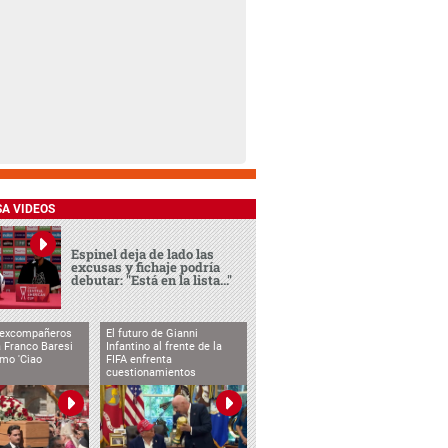
SA VIDEOS
Espinel deja de lado las
excusas y fichaje podría
debutar: "Está en la lista..."
 excompañeros
El futuro de Gianni
 Franco Baresi
Infantino al frente de la
imo 'Ciao
FIFA enfrenta
cuestionamientos