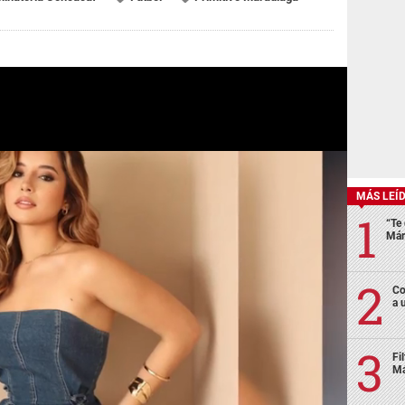
MÁS LEÍ
“Te 
Már
Co
a 
Fi
Má