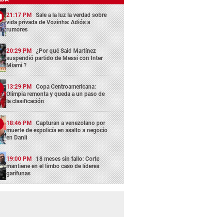
21:17 PM
Sale a la luz la verdad sobre
vida privada de Vozinha: Adiós a
rumores
20:29 PM
¿Por qué Said Martínez
suspendió partido de Messi con Inter
Miami ?
13:29 PM
Copa Centroamericana:
Olimpia remonta y queda a un paso de
la clasificación
18:46 PM
Capturan a venezolano por
muerte de expolicía en asalto a negocio
en Danlí
19:00 PM
18 meses sin fallo: Corte
mantiene en el limbo caso de líderes
garífunas