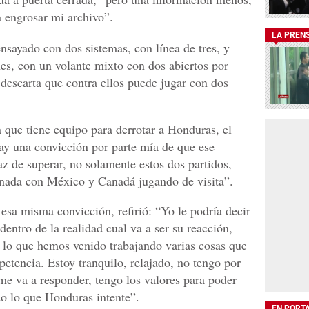
 engrosar mi archivo”.
LA PREN
nsayado con dos sistemas, con línea de tres, y
nes, con un volante mixto con dos abiertos por
descarta que contra ellos puede jugar con dos
 que tiene equipo para derrotar a Honduras, el
Hay una convicción por parte mía de que ese
z de superar, no solamente estos dos partidos,
ornada con México y Canadá jugando de visita”.
 esa misma convicción, refirió: “Yo le podría decir
dentro de la realidad cual va a ser su reacción,
 lo que hemos venido trabajando varias cosas que
etencia. Estoy tranquilo, relajado, no tengo por
me va a responder, tengo los valores para poder
o lo que Honduras intente”.
EN PORT