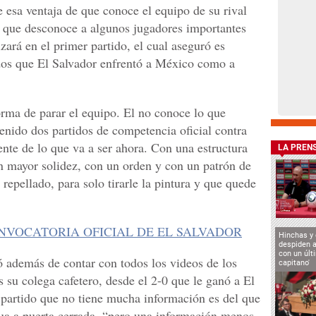
e esa ventaja de que conoce el equipo de su rival
, que desconoce a algunos jugadores importantes
zará en el primer partido, el cual aseguró es
tidos que El Salvador enfrentó a México como a
orma de parar el equipo. El no conoce lo que
enido dos partidos de competencia oficial contra
nte de lo que va a ser ahora. Con una estructura
LA PREN
n mayor solidez, con un orden y con un patrón de
repellado, para solo tirarle la pintura y que quede
ONVOCATORIA OFICIAL DE EL SALVADOR
Hinchas y
despiden a
con un últ
ó además de contar con todos los videos de los
capitano'
 su colega cafetero, desde el 2-0 que le ganó a El
 partido que no tiene mucha información es del que
ua a puerta cerrada, “pero una información menos,