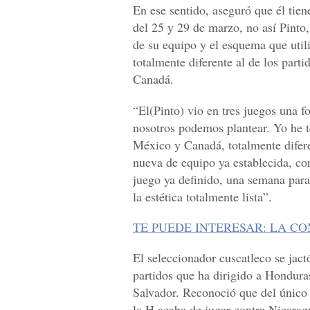
En ese sentido, aseguró que él tien
del 25 y 29 de marzo, no así Pinto
de su equipo y el esquema que utili
totalmente diferente al de los par
Canadá.
“El(Pinto) vio en tres juegos una f
nosotros podemos plantear. Yo he t
México y Canadá, totalmente difere
nueva de equipo ya establecida, co
juego ya definido, una semana para 
la estética totalmente lista”.
TE PUEDE INTERESAR: LA C
El seleccionador cuscatleco se jact
partidos que ha dirigido a Honduras
Salvador. Reconoció que del único
la H acaba de jugar contra Nicarag