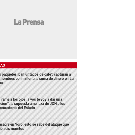
DAS
s paquetes iban untados de café": capturan a
s hombres con millonaria suma de dinero en La
ba
írame a los ojos, a vos te voy a dar una
cción”: la supuesta amenaza de JOH a los
ocuradores del Estado
sacre en Yoro: esto se sabe del ataque que
jó seis muertos