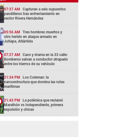
07:37 AM
Capturan a seis supuestos
pandilleros tras enfrentamiento en
sector Rivera Hernández
05:56 AM
Tres hombres muertos y
otro herido en ataque armado en
Jutiapa, Atlántida
07:27 AM
Caos y drama en la 33 calle:
Bomberos salvan a conductor atrapado
entre los hierros de su vehículo
21:34 PM
Los Coleman: la
narcoestructura que domina las rutas
marítimas
21:43 PM
La polémica que reclamó
Marathón vs Independiente, primera
expulsión y chicas