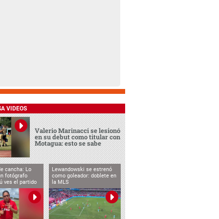
SA VIDEOS
Valerio Marinacci se lesionó
en su debut como titular con
Motagua: esto se sabe
de cancha: Lo
Lewandowski se estrenó
n fotógrafo
como goleador: doblete en
ú ves el partido
la MLS