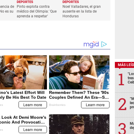
DEPORTES
DEPORTES
sencia de
Pinto explota contra
Noel Valladares, el gran
'No es su
médico del Olimpia: 'Que
ausente en la lista de
aprenda a respetar'
Honduras
MÁS LEÍ
"Lo
tre
Cei
“M
le
pr
Ma
de