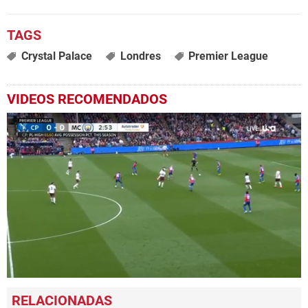
Crystal Palace
Londres
Premier League
VIDEOS RECOMENDADOS
0
seconds
of