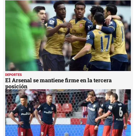
3
minutes,
44
seconds
DEPORTES
El Arsenal se mantiene firme en la tercera
posición