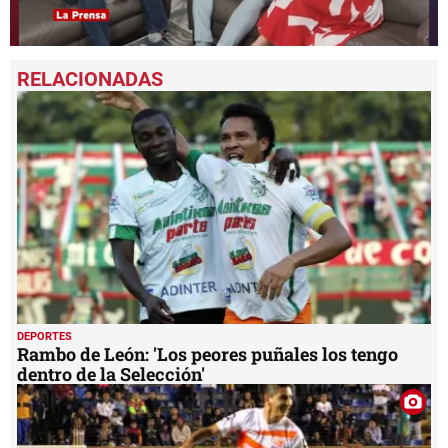
0
seconds
of
2
minutes,
30
seconds
DEPORTES
Rambo de León: 'Los peores puñales los tengo
dentro de la Selección'