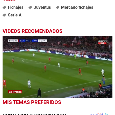
Fichajes
Juventus
Mercado fichajes
Serie A
VIDEOS RECOMENDADOS
0
MIS TEMAS PREFERIDOS
seconds
of
1