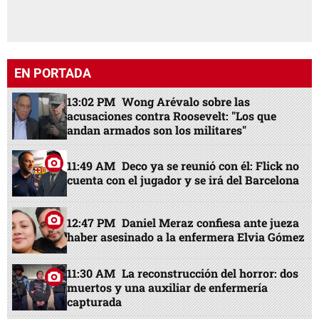
EN PORTADA
13:02 PM
Wong Arévalo sobre las
acusaciones contra Roosevelt: "Los que
andan armados son los militares"
11:49 AM
Deco ya se reunió con él: Flick no
cuenta con el jugador y se irá del Barcelona
12:47 PM
Daniel Meraz confiesa ante jueza
haber asesinado a la enfermera Elvia Gómez
11:30 AM
La reconstrucción del horror: dos
muertos y una auxiliar de enfermería
capturada