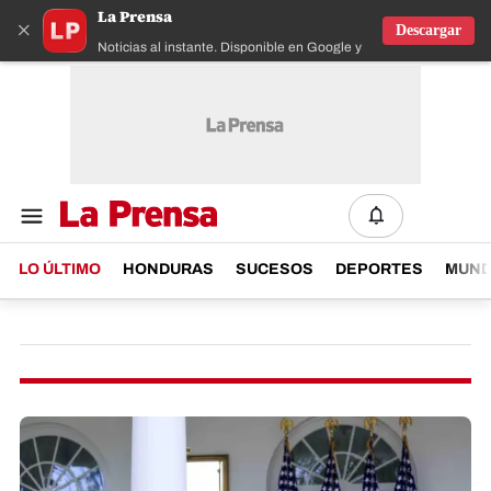
La Prensa
×
Descargar
Noticias al instante. Disponible en Google y IOS
LO ÚLTIMO
HONDURAS
SUCESOS
DEPORTES
MUN