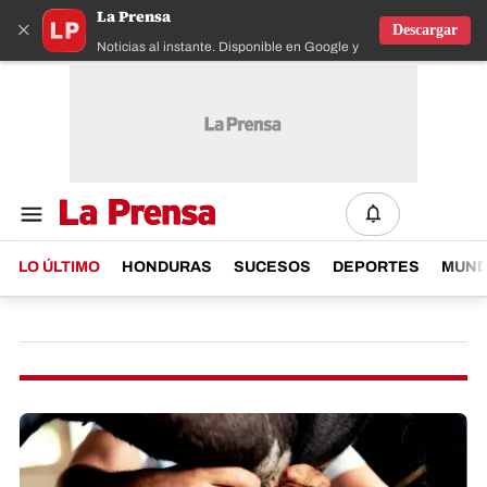
La Prensa
×
Descargar
Noticias al instante. Disponible en Google y IOS
LO ÚLTIMO
HONDURAS
SUCESOS
DEPORTES
MUN