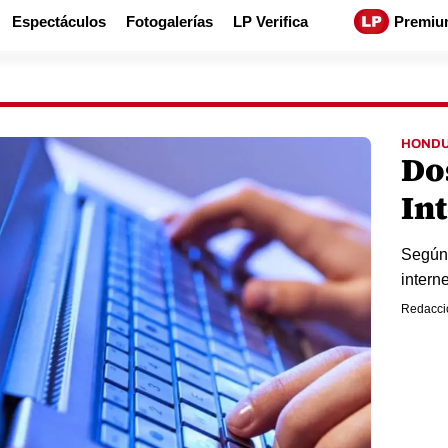
Espectáculos
Fotogalerías
LP Verifica
Premiu
HOND
Do
In
Según 
interne
Redacci