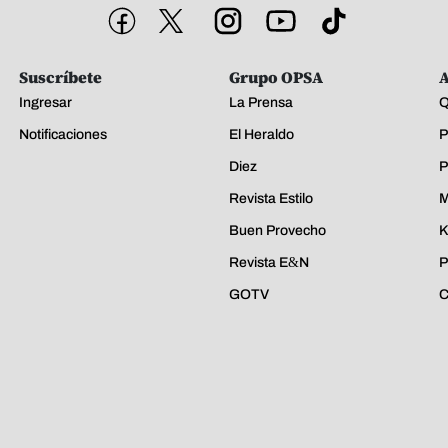
Suscríbete
Grupo OPSA
A
Ingresar
La Prensa
Q
Notificaciones
El Heraldo
P
Diez
P
Revista Estilo
M
Buen Provecho
K
Revista E&N
P
GOTV
C