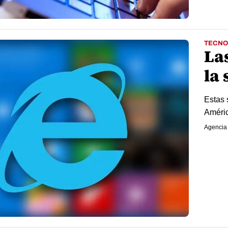
TECNO
Las
la
Estas 
Améric
Agencia