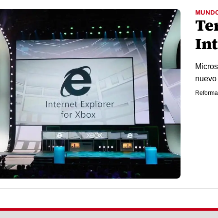
MUND
Te
In
Microso
nuevo
Reforma