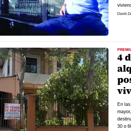
vivien
David Z
PREMI
4 
al
po
vi
En las
mayor,
destin
30 o 