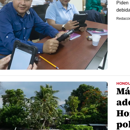
Piden 
debida
Redacci
HOND
Má
ad
Ho
po