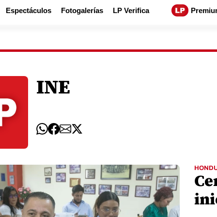
Espectáculos
Fotogalerías
LP Verifica
Premiu
INE
HOND
Ce
ini