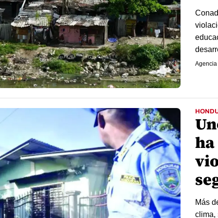
Conade
violac
educac
desarr
Agencia
HOND
Un
ha
vi
se
Más de
clima,