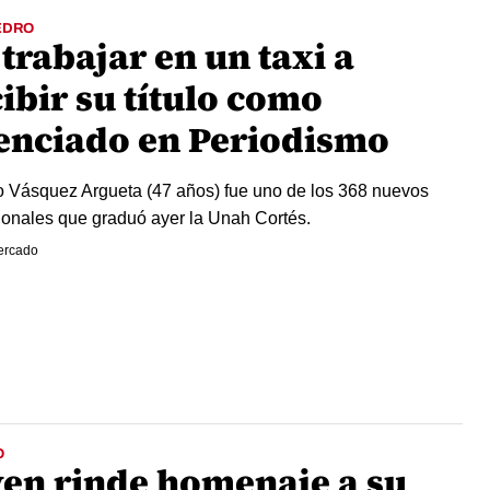
EDRO
trabajar en un taxi a
ibir su título como
cenciado en Periodismo
o Vásquez Argueta (47 años) fue uno de los 368 nuevos
ionales que graduó ayer la Unah Cortés.
ercado
O
ven rinde homenaje a su