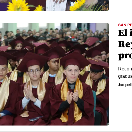
SAN P
El 
Re
pr
Recono
gradua
Jacqueli