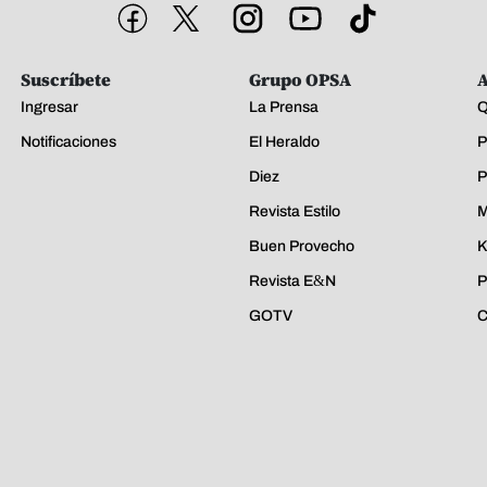
Suscríbete
Grupo OPSA
A
Ingresar
La Prensa
Q
Notificaciones
El Heraldo
P
Diez
P
Revista Estilo
M
Buen Provecho
K
Revista E&N
P
GOTV
C