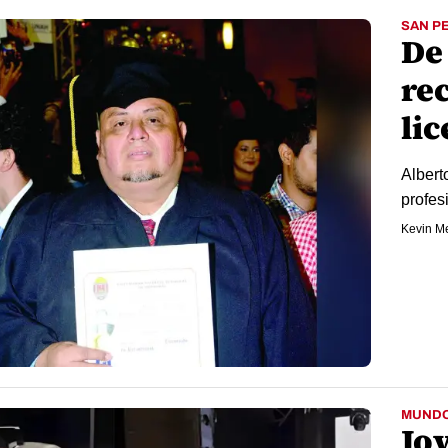
SAN P
De 
rec
li
Albert
profes
Kevin M
MUND
Jo