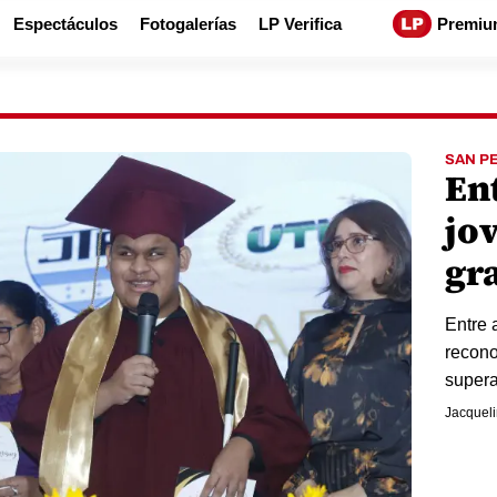
Espectáculos
Fotogalerías
LP Verifica
Premiu
SAN P
En
jo
gr
Entre 
recono
supera
Jacqueli