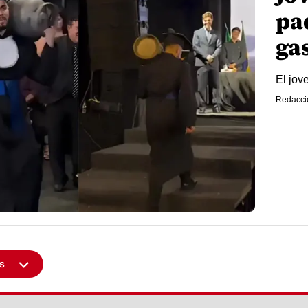
pa
ga
El jov
Redacci
s