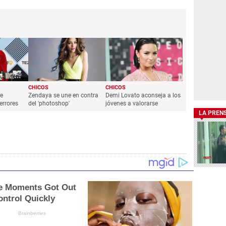
CHICOS
CHICOS
se
Zendaya se une en contra
Demi Lovato aconseja a los
errores
del 'photoshop'
jóvenes a valorarse
LA PREN
 Moments Got Out
ontrol Quickly
Brainberries