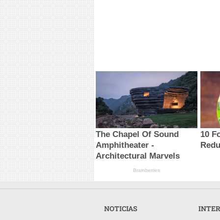
The Chapel Of Sound
10 F
Amphitheater -
Redu
Architectural Marvels
Brainberries
NOTICIAS
INTE