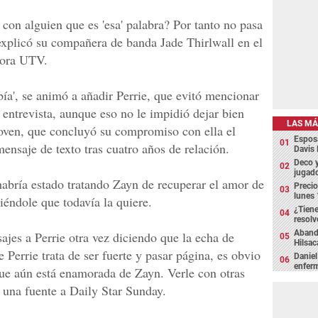
 con alguien que es 'esa' palabra? Por tanto no pasa
 explicó su compañera de banda Jade Thirlwall en el
sora UTV.
abía', se animó a añadir Perrie, que evitó mencionar
 entrevista, aunque eso no le impidió dejar bien
LAS MÁ
joven, que concluyó su compromiso con ella el
Espos
ensaje de texto tras cuatro años de relación.
Davis 
Deco y
jugado
abría estado tratando Zayn de recuperar el amor de
Precio
lunes 
iéndole que todavía la quiere.
¿Tiene
resolv
Abando
es a Perrie otra vez diciendo que la echa de
Hilsa
Perrie trata de ser fuerte y pasar página, es obvio
Daniel
enfer
que aún está enamorada de Zayn. Verle con otras
 una fuente a Daily Star Sunday.