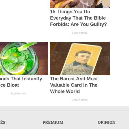
15 Things You Do
Everyday That The Bible
Forbids: Are You Guilty?
Brainberries
oods That Instantly
The Rarest And Most
ce Bloat
Valuable Card In The
Whole World
Brainberries
Brainberries
RÉS
PREMIUM
OPINION