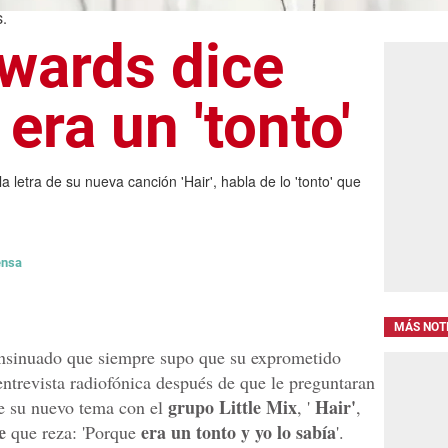
.
dwards dice
era un 'tonto'
a letra de su nueva canción 'Hair', habla de lo 'tonto' que
ensa
MÁS NOT
nsinuado que siempre supo que su exprometido
entrevista radiofónica después de que le preguntaran
grupo Little Mix
Hair'
 de su nuevo tema con el
, '
,
e
era un tonto y yo lo sabía
que reza: 'Porque
'.