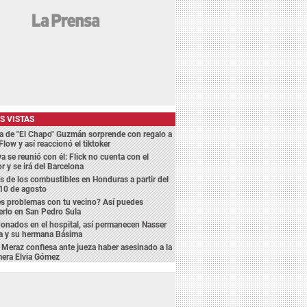
S VISTAS
a de "El Chapo" Guzmán sorprende con regalo a
Flow y así reaccionó el tiktoker
a se reunió con él: Flick no cuenta con el
r y se irá del Barcelona
s de los combustibles en Honduras a partir del
10 de agosto
s problemas con tu vecino? Así puedes
erlo en San Pedro Sula
nados en el hospital, así permanecen Nasser
ca y su hermana Básima
 Meraz confiesa ante jueza haber asesinado a la
mera Elvia Gómez