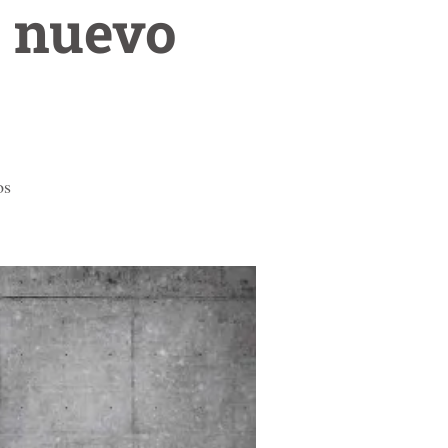
l nuevo
os