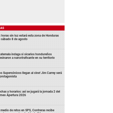
DAS
z horas sin luz estará esta zona de Honduras
e sábado 8 de agosto
atemala indaga si sicarios hondureños
esinaron a narcotraficante en su territorio
os Supersónicos llegan al cine! Jim Carrey será
 protagonista
chas y horarios: así se jugará la jornada 2 del
rneo Apertura 2026
 medio de retos en SPS, Contreras recibe