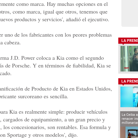
ntemente como marca. Hay muchas opciones en el
tros, como marca, igual que otros, tenemos que
evos productos y servicios', añadió el ejecutivo.
r uno de los fabricantes con los peores problemas
la cabeza.
LA PREN
a firma J.D. Power coloca a Kia como el segundo
rás de Porsche. Y en términos de fiabilidad, Kia se
rcado.
LA PREN
anificación de Producto de Kia en Estados Unidos,
bricante surcoreano es sencilla.
para Kia es realmente simple: producir vehículos
La Ceiba a
d, cargados de equipamiento, a un gran precio y
renacer in
millonaria
, los concesionarios, son rentables. Esa formula y
on Sportage y otros modelos', dijo.