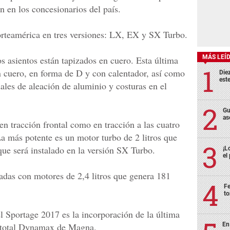
n en los concesionarios del país.
orteamérica en tres versiones: LX, EX y SX Turbo.
MÁS LEÍ
s asientos están tapizados en cuero. Esta última
n cuero, en forma de D y con calentador, así como
Die
est
ales de aleación de aluminio y costuras en el
Gu
as
 en tracción frontal como en tracción a las cuatro
a más potente es un motor turbo de 2 litros que
que será instalado en la versión SX Turbo.
¡L
el
adas con motores de 2,4 litros que genera 181
Fe
to
 Sportage 2017 es la incorporación de la última
En
n total Dynamax de Magna.