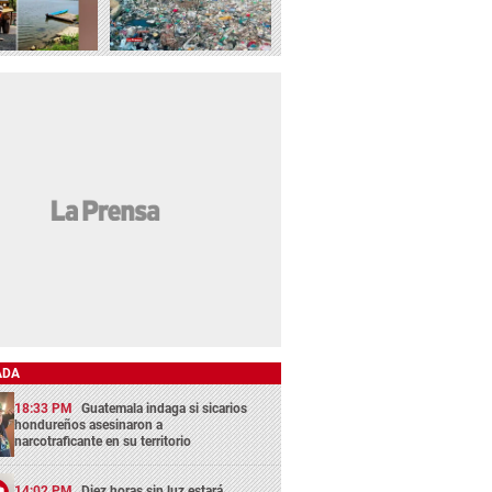
ADA
18:33 PM
Guatemala indaga si sicarios
hondureños asesinaron a
narcotraficante en su territorio
14:02 PM
Diez horas sin luz estará