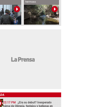
hermoso
ADA
22:17 PM
¿Era su debut? Inesperado
héroe de Olimpia, festejos y bellezas en