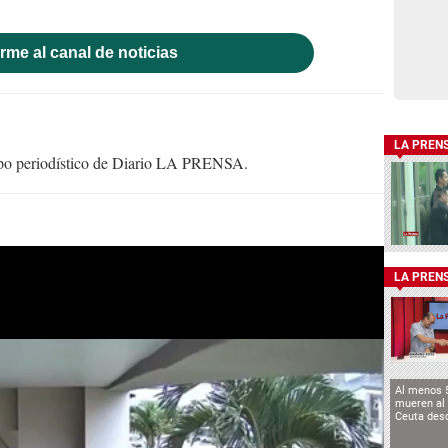
rme al canal de noticias
LA PREN
uipo periodístico de Diario LA PRENSA.
LA PREN
Al menos 
mueren al 
Ceuta des