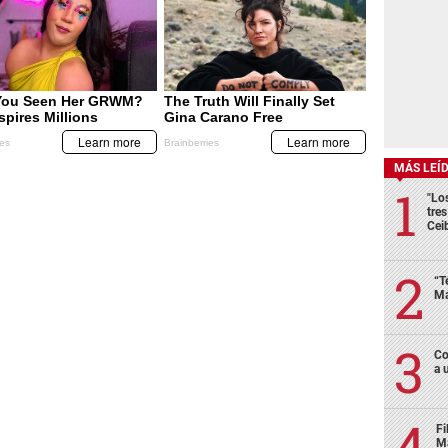
MÁS LEÍ
"Lo
tre
Cei
“T
Má
Co
a 
Fi
Má