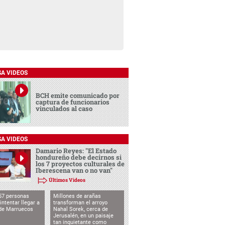
SA VIDEOS
BCH emite comunicado por
captura de funcionarios
vinculados al caso
SA VIDEOS
Damario Reyes: "El Estado
hondureño debe decirnos si
los 7 proyectos culturales de
Iberescena van o no van"
Últimos Videos
57 personas
Millones de arañas
intentar llegar a
transforman el arroyo
de Marruecos
Nahal Sorek, cerca de
Jerusalén, en un paisaje
tan inquietante como