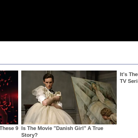
It's Th
TV Seri
These 9
Is The Movie "Danish Girl" A True
Story?