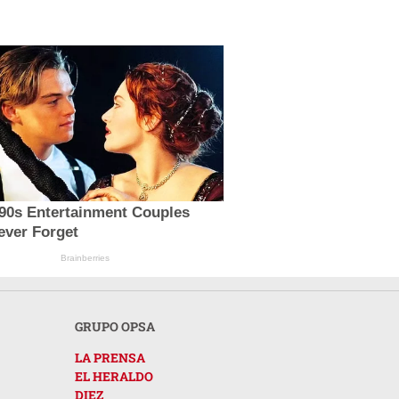
'90s Entertainment Couples
ever Forget
Brainberries
GRUPO OPSA
LA PRENSA
EL HERALDO
DIEZ