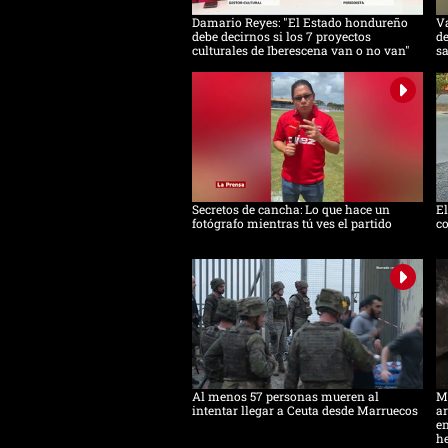
Damario Reyes: "El Estado hondureño
Va
debe decirnos si los 7 proyectos
de
culturales de Iberescena van o no van"
s
Secretos de cancha: Lo que hace un
E
fotógrafo mientras tú ves el partido
co
Al menos 57 personas mueren al
Mi
intentar llegar a Ceuta desde Marruecos
ar
en
h