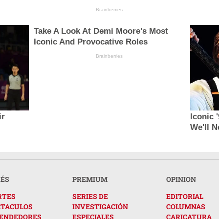
Brainberries
Take A Look At Demi Moore's Most
Iconic And Provocative Roles
Brainberries
ir
Iconic 
We'll N
RÉS
PREMIUM
OPINION
RTES
SERIES DE
EDITORIAL
CTACULOS
INVESTIGACIÓN
COLUMNAS
ENDEDORES
ESPECIALES
CARICATURA