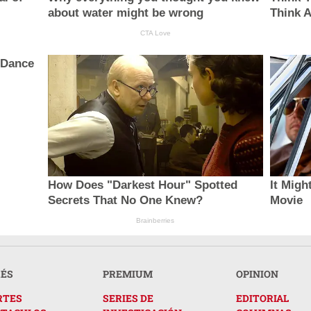
about water might be wrong
Think 
CTA Love
 Dance
How Does "Darkest Hour" Spotted
It Migh
Secrets That No One Knew?
Movie
Brainberries
RÉS
PREMIUM
OPINION
RTES
SERIES DE
EDITORIAL