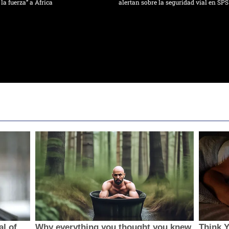
 la fuerza” a África
alertan sobre la seguridad vial en SPS
al of
Why everything you thought you knew
Think 