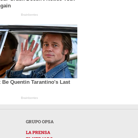
Again
Brainberries
t Be Quentin Tarantino's Last
Brainberries
GRUPO OPSA
LA PRENSA