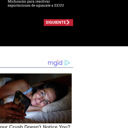
Michoacán para reactivar
exportaciones de aguacate a EEUU
SIGUIENTE
Your Crush Doesn't Notice You?