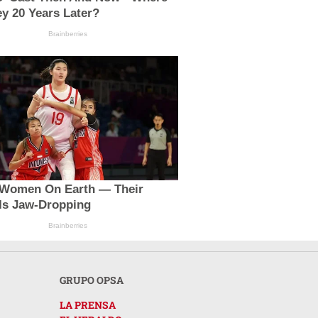
y 20 Years Later?
Brainberries
t Women On Earth — Their
 Is Jaw-Dropping
Brainberries
GRUPO OPSA
LA PRENSA