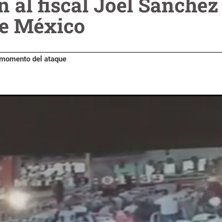
n al fiscal Joel Sánche
de México
l momento del ataque