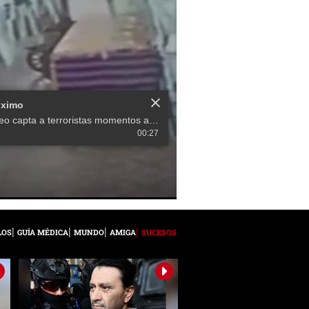
óximo
Video capta a terroristas momentos antes del ataque en Sri Lanka
00:27
LOS
GUÍA MÉDICA
MUNDO
AMIGA
SUCESOS