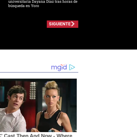
universitaria Dayana Díaz tras horas de
búsqueda en Yoro
SIGUIENTE
C' Cast Then And Now - Where