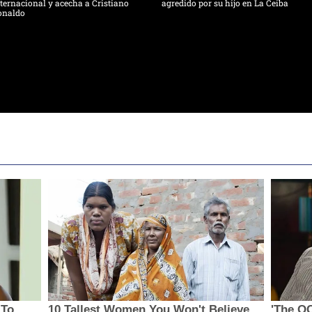
ternacional y acecha a Cristiano
agredido por su hijo en La Ceiba
onaldo
 To
10 Tallest Women You Won't Believe
'The O