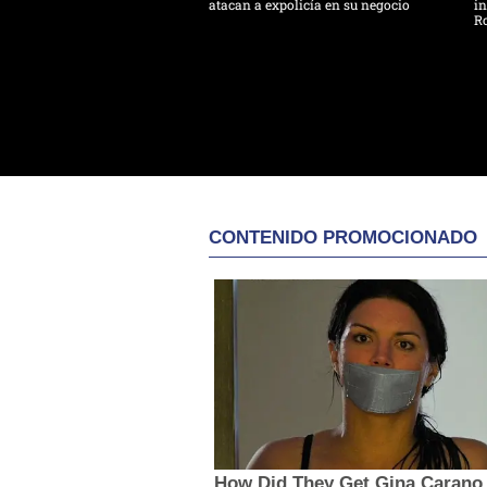
atacan a expolicía en su negocio
in
R
CONTENIDO PROMOCIONADO
How Did They Get Gina Carano