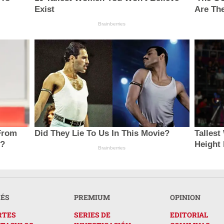
Exist
Are The
Brainberries
From
Did They Lie To Us In This Movie?
Talles
e?
Height
Brainberries
RÉS
PREMIUM
OPINION
RTES
SERIES DE
EDITORIAL