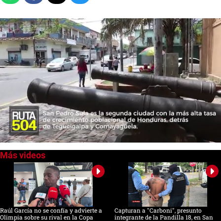
0
seconds
of
0
seconds
Raúl García no se confía y advierte a
Capturan a "Carboni", presunto
Olimpia sobre su rival en la Copa
integrante de la Pandilla 18, en San