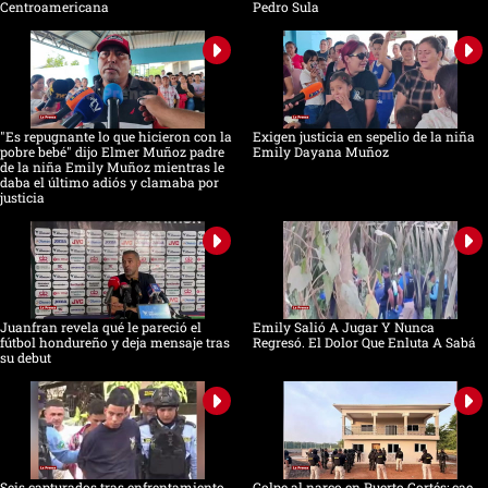
Centroamericana
Pedro Sula
"Es repugnante lo que hicieron con la
Exigen justicia en sepelio de la niña
pobre bebé" dijo Elmer Muñoz padre
Emily Dayana Muñoz
de la niña Emily Muñoz mientras le
daba el último adiós y clamaba por
justicia
Juanfran revela qué le pareció el
Emily Salió A Jugar Y Nunca
fútbol hondureño y deja mensaje tras
Regresó. El Dolor Que Enluta A Sabá
su debut
Seis capturados tras enfrentamiento
Golpe al narco en Puerto Cortés: cae