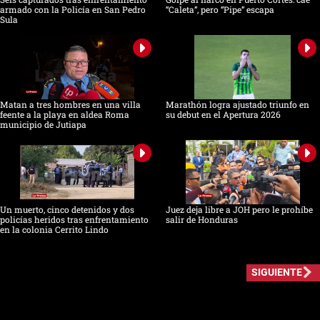
armado con la Policía en San Pedro
“Caleta”, pero “Pipe” escapa
Sula
Matan a tres hombres en una villa
Marathón logra ajustado triunfo en
feente a la playa en aldea Roma
su debut en el Apertura 2026
municipio de Jutiapa
Un muerto, cinco detenidos y dos
Juez deja libre a JOH pero le prohíbe
policías heridos tras enfrentamiento
salir de Honduras
en la colonia Cerrito Lindo
SIGUIENTE