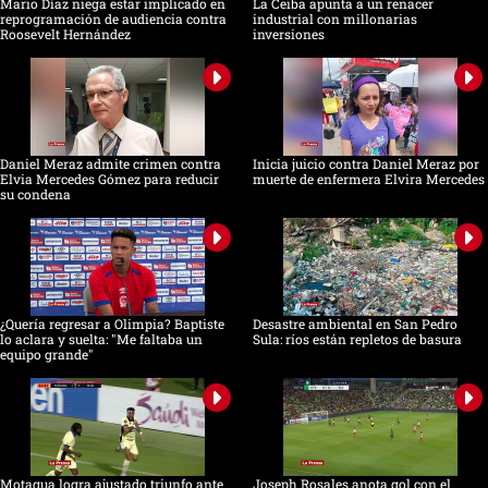
Mario Díaz niega estar implicado en
La Ceiba apunta a un renacer
reprogramación de audiencia contra
industrial con millonarias
Roosevelt Hernández
inversiones
Daniel Meraz admite crimen contra
Inicia juicio contra Daniel Meraz por
Elvia Mercedes Gómez para reducir
muerte de enfermera Elvira Mercedes
su condena
¿Quería regresar a Olimpia? Baptiste
Desastre ambiental en San Pedro
lo aclara y suelta: "Me faltaba un
Sula: ríos están repletos de basura
equipo grande"
Motagua logra ajustado triunfo ante
Joseph Rosales anota gol con el