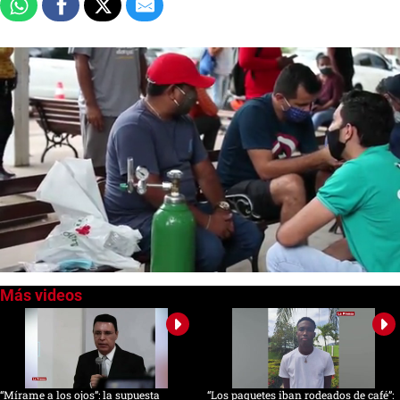
0
of
56
seconds
“Mírame a los ojos”: la supuesta
“Los paquetes iban rodeados de café”: