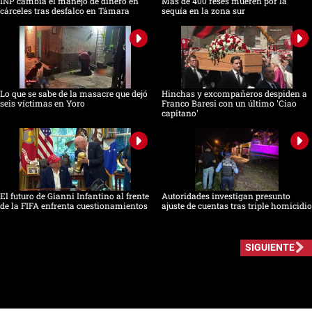
INP cambia el manejo de dinero en
Más de 400 reses mueren por la
cárceles tras desfalco en Támara
sequía en la zona sur
Lo que se sabe de la masacre que dejó
Hinchas y excompañeros despiden a
seis víctimas en Yoro
Franco Baresi con un último 'Ciao
capitano'
El futuro de Gianni Infantino al frente
Autoridades investigan presunto
de la FIFA enfrenta cuestionamientos
ajuste de cuentas tras triple homicidio
SIGUIENTE