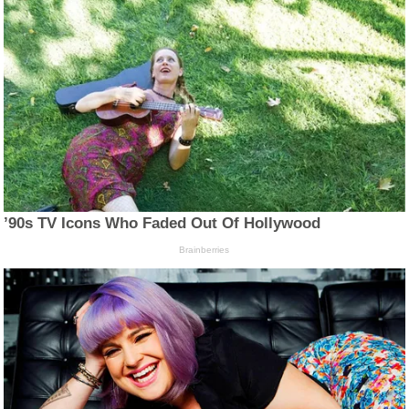
’90s TV Icons Who Faded Out Of Hollywood
Brainberries