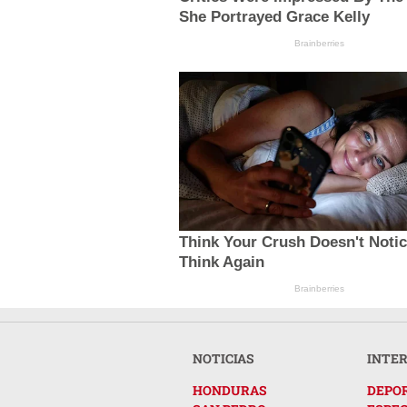
She Portrayed Grace Kelly
Brainberries
Think Your Crush Doesn't Noti
Think Again
Brainberries
NOTICIAS
INTE
HONDURAS
DEPO