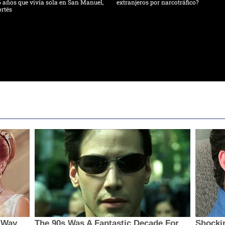
 años que vivía sola en San Manuel,
extranjeros por narcotráfico?
rtés
 Way
The 90s Was A Fantastic Decade For
Shocki