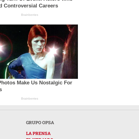
d Controversial Careers
Brainberries
Photos Make Us Nostalgic For
s
Brainberries
GRUPO OPSA
LA PRENSA