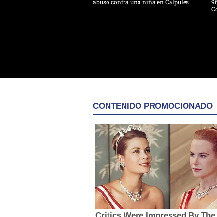
abuso contra una niña en Calpules
96
Co
CONTENIDO PROMOCIONADO
Critics Were Impressed By The