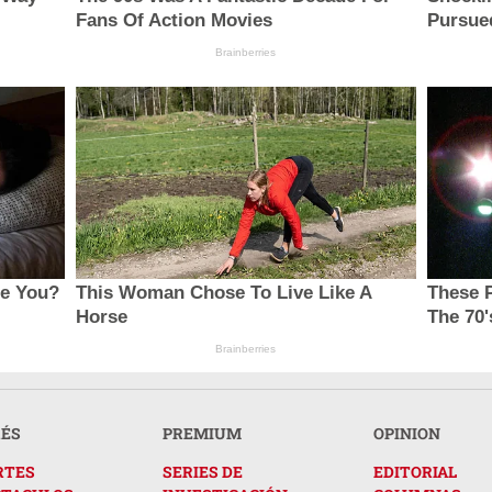
Fans Of Action Movies
Pursue
Brainberries
ce You?
This Woman Chose To Live Like A
These 
Horse
The 70'
Brainberries
RÉS
PREMIUM
OPINION
RTES
SERIES DE
EDITORIAL