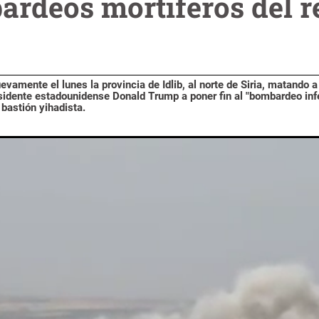
rdeos mortíferos del r
vamente el lunes la provincia de Idlib, al norte de Siria, matando a
esidente estadounidense Donald Trump a poner fin al "bombardeo infe
 bastión yihadista.