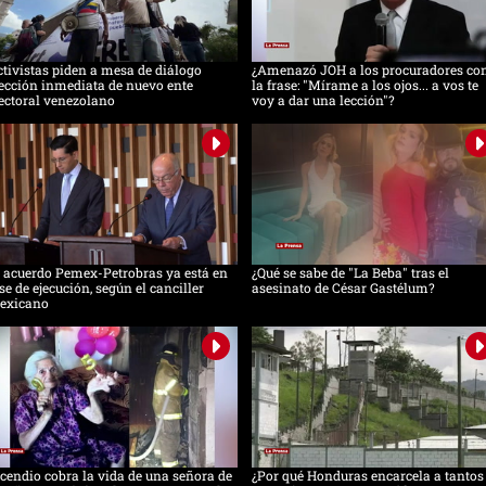
tivistas piden a mesa de diálogo
¿Amenazó JOH a los procuradores co
ección inmediata de nuevo ente
la frase: "Mírame a los ojos... a vos te
ectoral venezolano
voy a dar una lección"?
 acuerdo Pemex-Petrobras ya está en
¿Qué se sabe de "La Beba" tras el
se de ejecución, según el canciller
asesinato de César Gastélum?
exicano
cendio cobra la vida de una señora de
¿Por qué Honduras encarcela a tantos