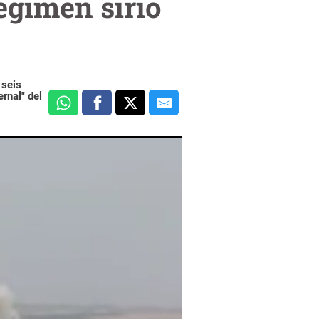
égimen sirio
 seis
rnal" del