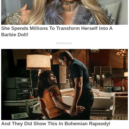
She Spends Millions To Transform Herself Into A
Barbie Doll!
Brainberries
And They Did Show This In Bohemian Rapsody!