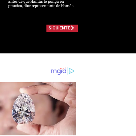
antes de que Hamás lo ponga en
práctica, dice representante de Hamás
SIGUIENTE