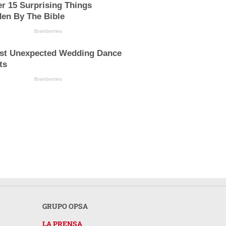
r 15 Surprising Things
den By The Bible
Brainberries
st Unexpected Wedding Dance
ts
Brainberries
GRUPO OPSA
LA PRENSA