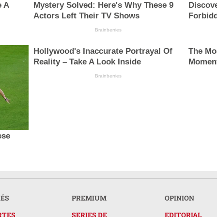
e A
Mystery Solved: Here's Why These 9
Discove
Actors Left Their TV Shows
Forbid
Brainberries
Hollywood's Inaccurate Portrayal Of
The Mo
Reality – Take A Look Inside
Momen
Brainberries
ese
RÉS
PREMIUM
OPINION
RTES
SERIES DE
EDITORIAL