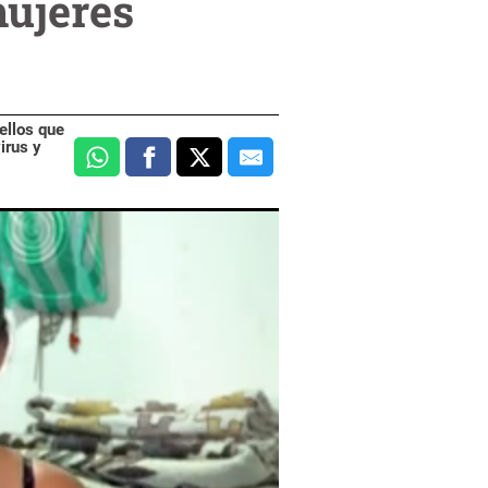
mujeres
ellos que
irus y