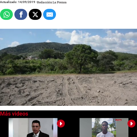
Actualizado: 14/09/2019
-
Redacción La Prensa
0
of
1
minute,
21
seconds